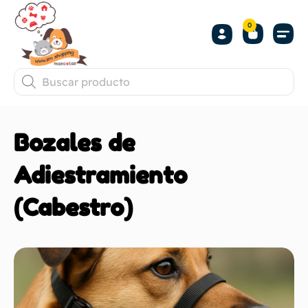
0
Bozales de
Adiestramiento
(Cabestro)