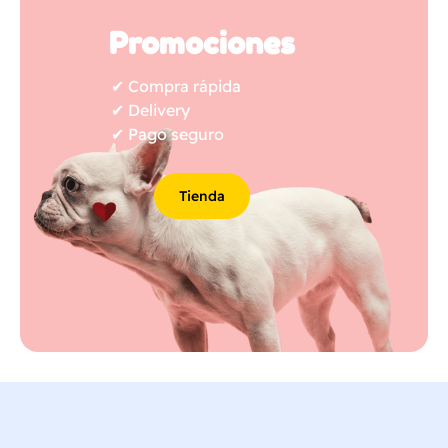
Promociones
✔︎ Compra rápida
✔︎ Delivery
✔︎ Pago seguro
Tienda