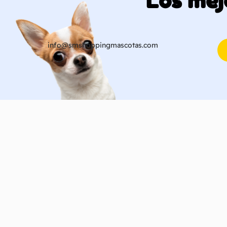
Los mej
info@smshoppingmascotas.com