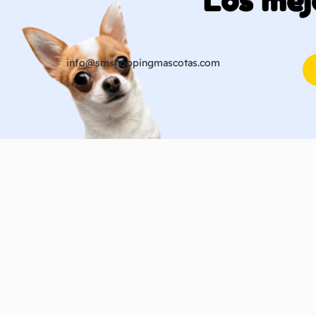
Los mej
info@smshoppingmascotas.com