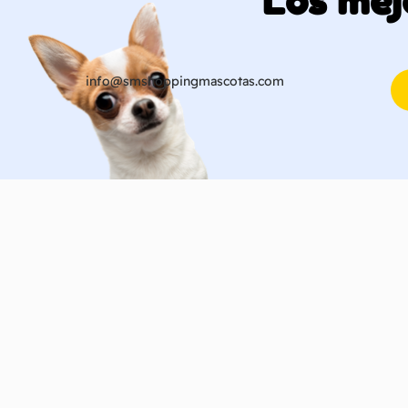
Los mej
info@smshoppingmascotas.com