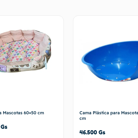
a Mascotas 60×50 cm
Cama Plástica para Mascot
cm
0
Gs
46.500
Gs