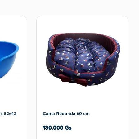
as 52×42
Cama Redonda 60 cm
130.000
Gs