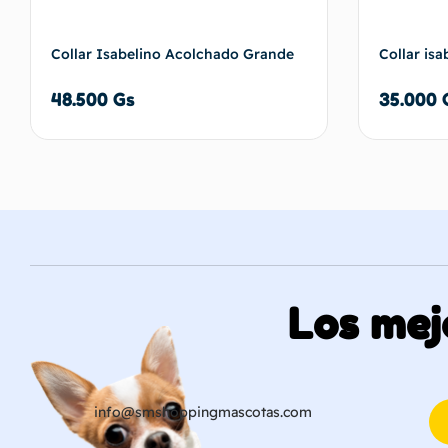
Collar Isabelino Acolchado Grande
Collar isa
48.500
Gs
35.000
Añadir al carrito
Los mej
info@smshoppingmascotas.com