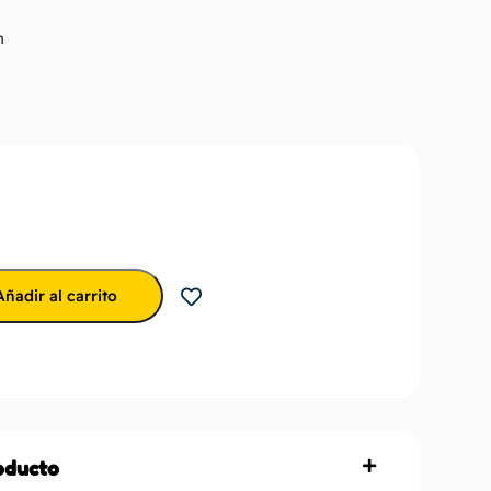
m
Añadir al carrito
roducto