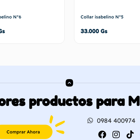
belino N°6
Collar isabelino N°5
Gs
33.000
Gs
Añadir al carrito
Añadir al 
ores productos para 
0984 400974
Comprar Ahora