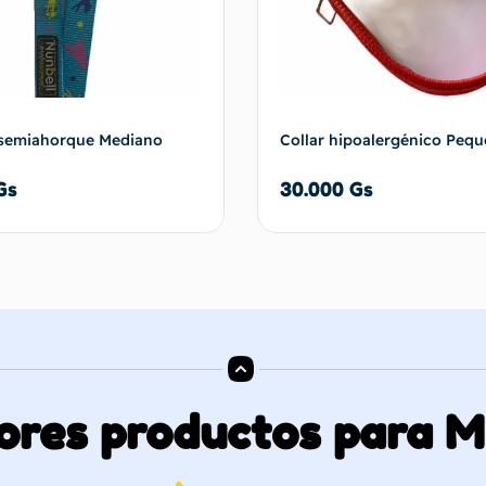
 semiahorque Mediano
Collar hipoalergénico Peq
Gs
30.000
Gs
Añadir al carrito
Añadir al 
ores productos para 