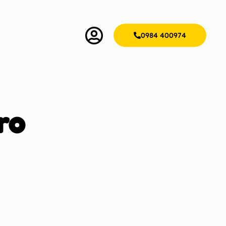
0984 400974
ro