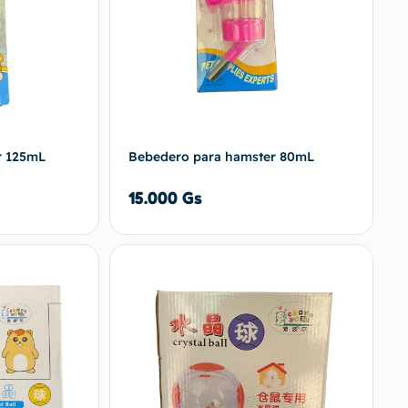
r 125mL
Bebedero para hamster 80mL
15.000
Gs
 al carrito
Añadir al carrito