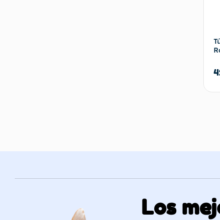
T
R
4
Los mej