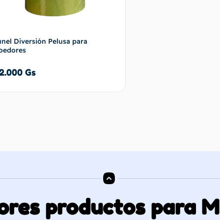
únel Diversión Pelusa para
oedores
2.000
Gs
Añadir al carrito
ores productos para 