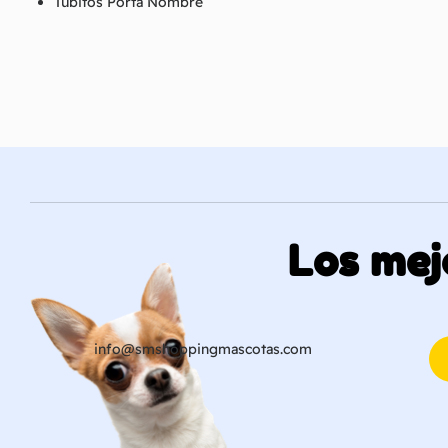
Tubitos Porta Nombre
Los mej
info@smshoppingmascotas.com