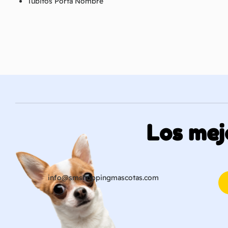
Tubitos Porta Nombre
Los mej
info@smshoppingmascotas.com