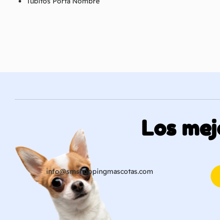
Tubitos Porta Nombre
Los mej
info@smshoppingmascotas.com