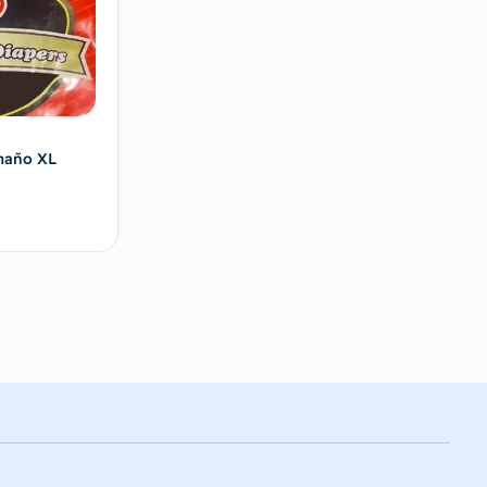
maño XL
 al carrito