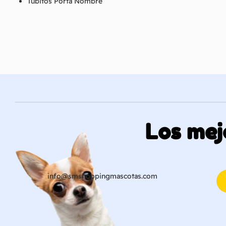
Tubitos Porta Nombre
Los mej
info@smshoppingmascotas.com