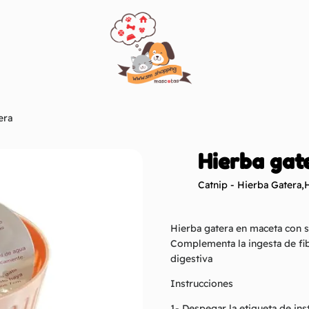
era
Hierba gat
Catnip - Hierba Gatera
,
Hierba gatera en maceta con s
Complementa la ingesta de fib
digestiva
Instrucciones
1- Despegar la etiqueta de ins