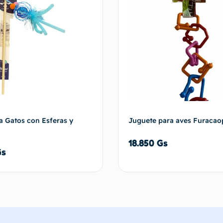
ra Gatos con Esferas y
Juguete para aves Furacao
18.850
Gs
Gs
Añadir al carrito
Añadir al 