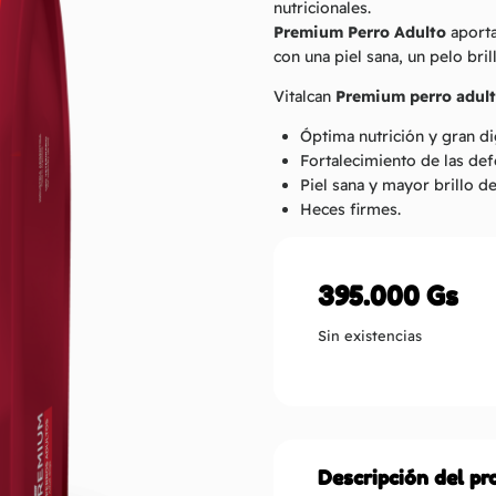
nutricionales.
Premium Perro Adulto
aporta
con una piel sana, un pelo bri
Vitalcan
Premium perro adul
Óptima nutrición y gran di
Fortalecimiento de las def
Piel sana y mayor brillo de
Heces firmes.
395.000
Gs
Sin existencias
Descripción del p