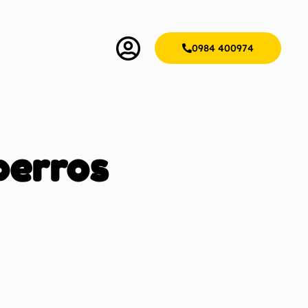
0984 400974
perros