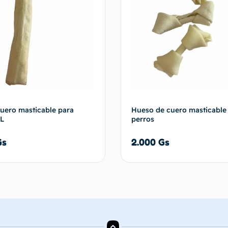
cuero masticable para
Hueso de cuero masticable
L
perros
Gs
2.000
Gs
Añadir al carrito
Añadir al 